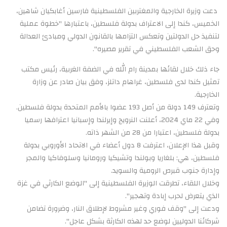
دعت وزيرة الخارجية والمغتربين الفلسطينية فارسين أغابكيان شاهين،
الخميس، كندا إلى الاعتراف بدولة فلسطين، باعتبارها "خطوة عملية
لتنفيذ حل الدولتين وتعكس التزامها بالقانون الدولي ومبادئ العدالة
وحق الشعب الفلسطيني في تقرير مصيره".
جاء ذلك خلال لقائها بمدينة رام الله في الضفة الغربية، رئيس مكتب
تمثيل كندا لدى فلسطين، غراهام داتلز، وفق بيان صادر عن وزارة
الخارجية.
وتعترف 149 دولة من أصل 193 عضوا بالأمم المتحدة بدولة فلسطين.
وفي 22 ماي 2024، أعلنت النرويج وإيرلندا وإسبانيا اعترافها رسميا
بدولة فلسطين، اعتبارا من 28 من الشهر ذاته.
وقبل هذا الإعلان، اعترفت 8 دول أعضاء في الاتحاد الأوروبي بدولة
فلسطين، هي: بلغاريا وبولندا وتشيكيا ورومانيا وسلوفاكيا والمجر
وإدارة جنوب قبرص الرومية والسويد.
وخلال اللقاء، تطرقت الوزيرة الفلسطينية إلى "الوضع الكارثي في غزة
الذي يتعرض لحرب إبادة وتهجير".
ودعت إلى "وقف فوري وغير مشروط لإطلاق النار، وضرورة تضامن
شركائنا الدوليين لوضع حد لهذه الكارثة بشكل عاجل".