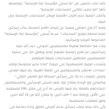
كما حذرت شاهين، من "ما تسمى مؤسسة غزة الإنسانية"، ووصفتها
بأنها "فخ مميت لطالبي المساعدات الإنسانية".
وأكدت أهمية دعم الآليات الأممية لإيصال المساعدات الإنسانية دون
قيود.
ومنذ 27 ماي الماضي وبعيدا عن إشراف الأمم المتحدة، بدأت إسرائيل
تنفيذ مخطط لتوزيع "مساعدات" عبر ما تُسمى "مؤسسة غزة الإنسانية"
المدعومة أمريكيا وإسرائيليا.
وبات هذا المخطط مصيدة للفلسطينيين الجوعى، حيث أقر جنود
إسرائيليون عبر تقارير إعلامية تلقيهم أوامر بإطلاق النار على حشود
الفلسطينيين المنتظرين للمساعدات بذريعة تفريقهم.
وشددت الوزيرة الفلسطينية على ضرورة "اتخاذ تدابير ملموسة لوقف
اعتداءات الاحتلال والمستوطنين في الضفة الغربية، بما فيها القدس،
وفرض عقوبات رادعة على إسرائيل انسجامًا مع القانون الدولي".
وبالتوازي مع الإبادة بقطاع غزة، صعد الجيش الإسرائيلي والمستوطنون
اعتداءاتهم بالضفة، بما فيها القدس، ما أدى إلى مقتل 996 فلسطينيا
على الأقل، وإصابة نحو 7 آلاف آخرين، واعتقال أكثر من 18 ألفا آخرين،
وفق معطيات فلسطينية.
يأتي ذلك بينما ترتكب إسرائيل بدعم أمريكي مطلق إبادة جماعية في